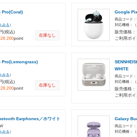
 Pro(Coral)
Google Pi
商品コード：G
をみる
）
対応機種：（
 円(税込)
販売価格： 2
在庫なし
：
28,200
point
ご利用ポイ
s Pro(Lemongrass)
SENNHEIS
WHITE
をみる
）
商品コード：M
 円(税込)
対応機種：（
在庫なし
：
28,200
point
販売価格： 3
ご利用ポイ
luetooth Earphones／ホワイト
Galaxy 
2W
商品コード：S
をみる
）
対応機種：（