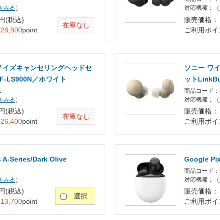
をみる
）
対応機種：（
 円(税込)
販売価格： 2
在庫なし
：
28,800
point
ご利用ポイ
ノイズキャンセリングヘッドセ
ソニー ワ
 WF-LS900N／ホワイト
ットLinkB
1
商品コード：9
をみる
）
対応機種：（
 円(税込)
販売価格： 2
在庫なし
：
26,400
point
ご利用ポイ
 A-Series/Dark Olive
Google Pix
商品コード：G
をみる
）
対応機種：（
 円(税込)
販売価格： 2
選択
：
13,700
point
ご利用ポイ