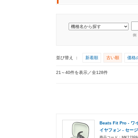
例
並び替え ：
新着順
古い順
価格
21～40件を表示／全128件
Beats Fit Pr
イヤフォン - セー
商品コード：MK2J3PA