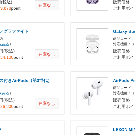
円(税込)
販売価格： 3
在庫なし
：
9,878
point
ご利用ポイ
Pro／グラファイト
Galaxy 
ZA
商品コード：S
をみる
）
対応機種：（
 円(税込)
販売価格： 3
在庫なし
：
34,100
point
ご利用ポイ
ース付きAirPods（第3世代）
AirPods 
商品コード：M
をみる
）
対応機種：（
 円(税込)
販売価格： 3
在庫なし
：
26,800
point
ご利用ポイ
ク
LEXON MI