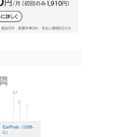
EarPods（USB-
C）