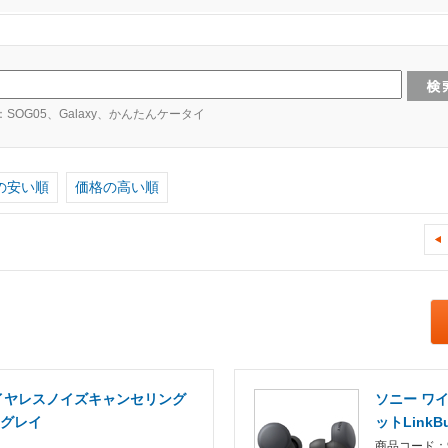
：SOG05、Galaxy、かんたんケータイ
の安い順
価格の高い順
o - ワイヤレスノイズキャンセリング
ソニー ワ
ジグレイ
ットLinkB
商品コード：9