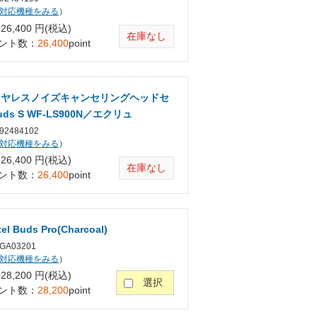
対応機種をみる
）
6,400 円(税込)
在庫なし
ント数：
26,400
point
イヤレスノイズキャンセリングヘッドセ
uds S WF-LS900N／エクリュ
2484102
対応機種をみる
）
6,400 円(税込)
在庫なし
ント数：
26,400
point
el Buds Pro(Charcoal)
A03201
対応機種をみる
）
8,200 円(税込)
選択
ント数：
28,200
point