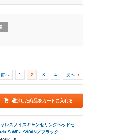
前へ
1
2
3
4
次へ
選択した商品をカートに入れる
イヤレスノイズキャンセリングヘッドセ
uds S WF-LS900N／ブラック
2484100