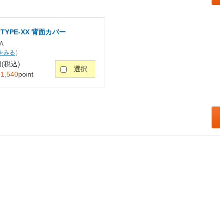
 TYPE-XX 背面カバー
A
をみる
）
円(税込)
選択
：
1,540
point