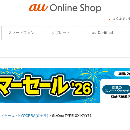
スマートフォン
タブレット
au Certified
ー・ケース
>
KYOCERA(京セラ)
>
G'zOne TYPE-XX KYY31