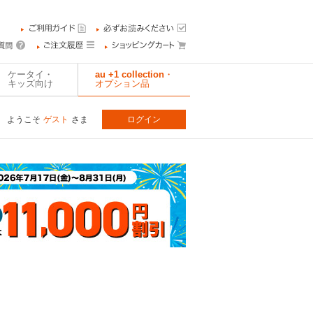
ケータイ・
au +1 collection・
キッズ向け
オプション品
ようこそ
ゲスト
さま
ログイン