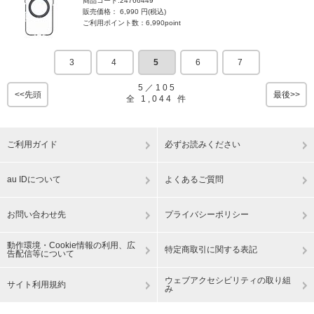
商品コード:24766449
販売価格： 6,990 円(税込)
ご利用ポイント数：6,990point
3
4
5
6
7
5
／
105
<<先頭
最後>>
全
1,044
件
ご利用ガイド
必ずお読みください
au IDについて
よくあるご質問
お問い合わせ先
プライバシーポリシー
動作環境・Cookie情報の利用、広
特定商取引に関する表記
告配信等について
ウェブアクセシビリティの取り組
サイト利用規約
み