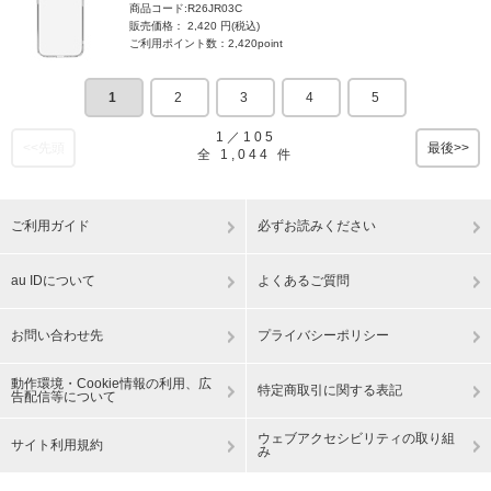
商品コード:R26JR03C
販売価格： 2,420 円(税込)
ご利用ポイント数：2,420point
1
2
3
4
5
1
／
105
<<先頭
最後>>
全
1,044
件
ご利用ガイド
必ずお読みください
au IDについて
よくあるご質問
お問い合わせ先
プライバシーポリシー
動作環境・Cookie情報の利用、広
特定商取引に関する表記
告配信等について
ウェブアクセシビリティの取り組
サイト利用規約
み