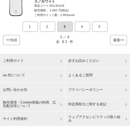
ス／ホワイト
商品コード:R22J011W
販売価格： 2,860 円(税込)
ご利用ポイント数：2,860point
1
2
3
4
5
3
／
9
<<先頭
最後>>
全
83
件
ご利用ガイド
必ずお読みください
au IDについて
よくあるご質問
お問い合わせ先
プライバシーポリシー
動作環境・Cookie情報の利用、広
特定商取引に関する表記
告配信等について
ウェブアクセシビリティの取り組
サイト利用規約
み