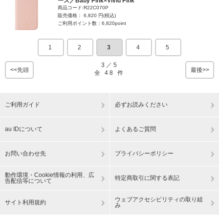
ース／Baby Pink×Vivid Pink
商品コード:R22C070P
販売価格： 6,820 円(税込)
ご利用ポイント数：6,820point
1
2
3
4
5
3
／
5
<<先頭
最後>>
全
48
件
ご利用ガイド
必ずお読みください
au IDについて
よくあるご質問
お問い合わせ先
プライバシーポリシー
動作環境・Cookie情報の利用、広
特定商取引に関する表記
告配信等について
ウェブアクセシビリティの取り組
サイト利用規約
み