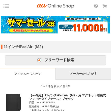
11インチiPad Air（M2）
フリーワード検索
メーカーからさがす
アイテムからさがす
1～1件を表示／全1件
【au限定】11インチiPad Air（M2）用 マグネット着脱式
フォリオタイプケース／ブラック
商品コード:R24CR06K
販売価格： 6,380 円(税込)
ご利用ポイント数：6,380point