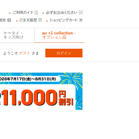
ケータイ・
au +1 collection・
キッズ向け
オプション品
ようこそ
ゲスト
さま
ログイン