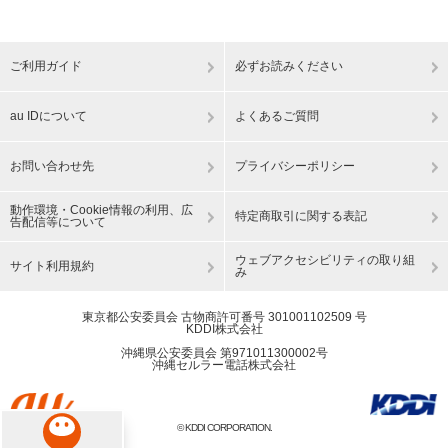
ご利用ガイド
必ずお読みください
au IDについて
よくあるご質問
お問い合わせ先
プライバシーポリシー
動作環境・Cookie情報の利用、広
特定商取引に関する表記
告配信等について
ウェブアクセシビリティの取り組
サイト利用規約
み
東京都公安委員会 古物商許可番号 301001102509 号
KDDI株式会社
沖縄県公安委員会 第971011300002号
沖縄セルラー電話株式会社
© KDDI CORPORATION.