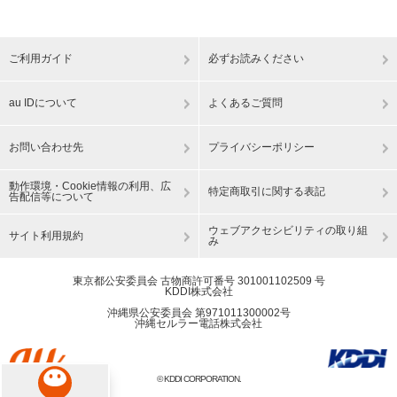
ご利用ガイド
必ずお読みください
au IDについて
よくあるご質問
お問い合わせ先
プライバシーポリシー
動作環境・Cookie情報の利用、広
特定商取引に関する表記
告配信等について
ウェブアクセシビリティの取り組
サイト利用規約
み
東京都公安委員会 古物商許可番号 301001102509 号
KDDI株式会社
沖縄県公安委員会 第971011300002号
沖縄セルラー電話株式会社
© KDDI CORPORATION.