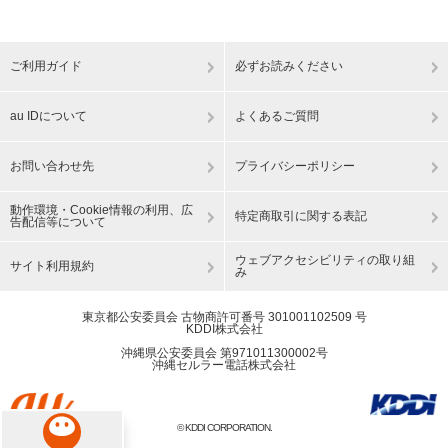
ご利用ガイド
必ずお読みください
au IDについて
よくあるご質問
お問い合わせ先
プライバシーポリシー
動作環境・Cookie情報の利用、広
特定商取引に関する表記
告配信等について
ウェブアクセシビリティの取り組
サイト利用規約
み
東京都公安委員会 古物商許可番号 301001102509 号
KDDI株式会社
沖縄県公安委員会 第971011300002号
沖縄セルラー電話株式会社
© KDDI CORPORATION.