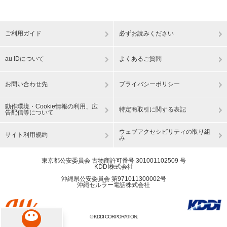
ご利用ガイド
必ずお読みください
au IDについて
よくあるご質問
お問い合わせ先
プライバシーポリシー
動作環境・Cookie情報の利用、広
特定商取引に関する表記
告配信等について
ウェブアクセシビリティの取り組
サイト利用規約
み
東京都公安委員会 古物商許可番号 301001102509 号
KDDI株式会社
沖縄県公安委員会 第971011300002号
沖縄セルラー電話株式会社
© KDDI CORPORATION.