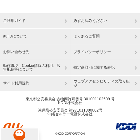
ご利用ガイド
必ずお読みください
au IDについて
よくあるご質問
お問い合わせ先
プライバシーポリシー
動作環境・Cookie情報の利用、広
特定商取引に関する表記
告配信等について
ウェブアクセシビリティの取り組
サイト利用規約
み
東京都公安委員会 古物商許可番号 301001102509 号
KDDI株式会社
沖縄県公安委員会 第971011300002号
沖縄セルラー電話株式会社
© KDDI CORPORATION.