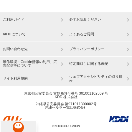
ご利用ガイド
必ずお読みください
au IDについて
よくあるご質問
お問い合わせ先
プライバシーポリシー
動作環境・Cookie情報の利用、広
特定商取引に関する表記
告配信等について
ウェブアクセシビリティの取り組
サイト利用規約
み
東京都公安委員会 古物商許可番号 301001102509 号
KDDI株式会社
沖縄県公安委員会 第971011300002号
沖縄セルラー電話株式会社
© KDDI CORPORATION.