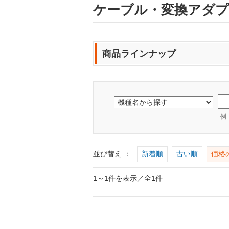
ケーブル・変換アダプタ /
商品ラインナップ
例
並び替え ：
新着順
古い順
価格
1～1件を表示／全1件