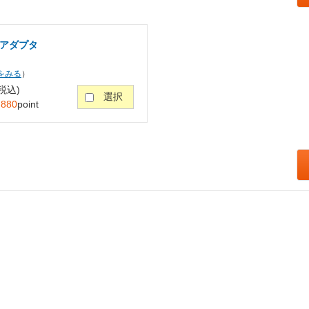
変換アダプタ
をみる
）
税込)
選択
：
880
point