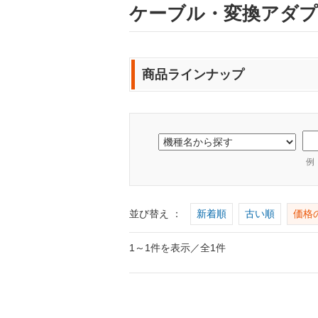
ケーブル・変換アダプタ /
商品ラインナップ
例
並び替え ：
新着順
古い順
価格
1～1件を表示／全1件