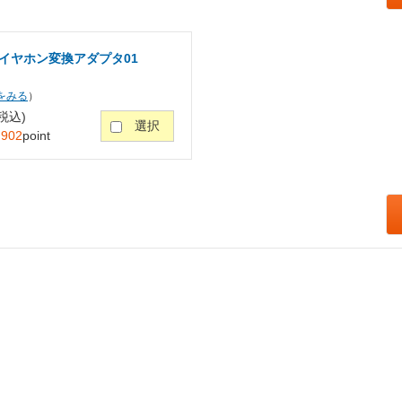
レオイヤホン変換アダプタ01
をみる
）
税込)
選択
：
902
point