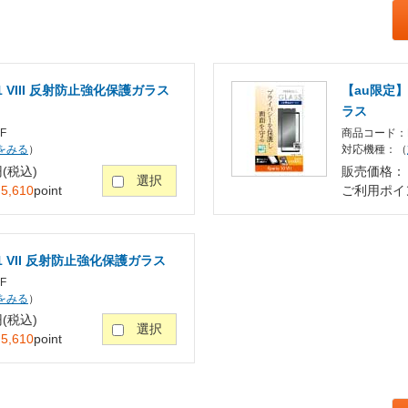
 1 VIII 反射防止強化保護ガラス
【au限定】X
ラス
F
商品コード：R
をみる
）
対応機種：（
円(税込)
販売価格： 5
選択
：
5,610
point
ご利用ポイ
 1 VII 反射防止強化保護ガラス
F
をみる
）
円(税込)
選択
：
5,610
point