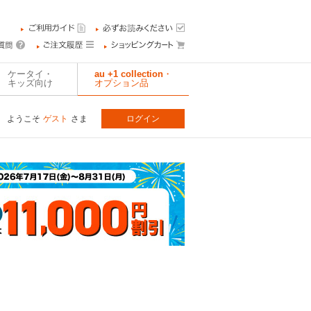
ケータイ・
au +1 collection・
キッズ向け
オプション品
ようこそ
ゲスト
さま
ログイン