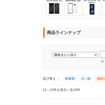
商品ラインナップ
例
並び替え ：
新着順
古い順
価格
21～23件を表示／全23件