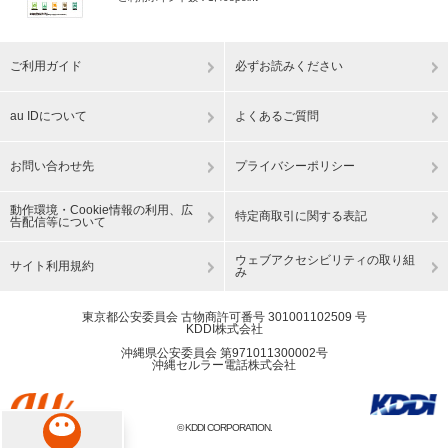
ご利用ガイド
必ずお読みください
au IDについて
よくあるご質問
お問い合わせ先
プライバシーポリシー
動作環境・Cookie情報の利用、広
特定商取引に関する表記
告配信等について
ウェブアクセシビリティの取り組
サイト利用規約
み
東京都公安委員会 古物商許可番号 301001102509 号
KDDI株式会社
沖縄県公安委員会 第971011300002号
沖縄セルラー電話株式会社
© KDDI CORPORATION.