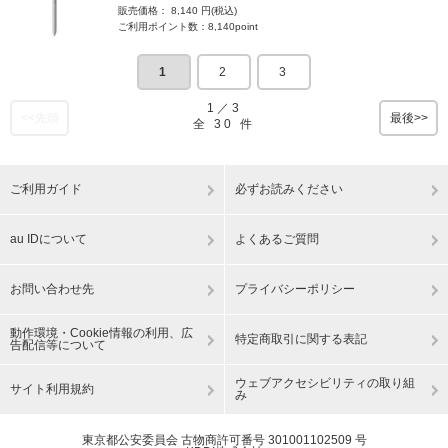
販売価格： 8,140 円(税込)
ご利用ポイント数：8,140point
1
2
3
1
／
3
<<先頭
最後>>
全
30
件
ご利用ガイド
必ずお読みください
au IDについて
よくあるご質問
お問い合わせ先
プライバシーポリシー
動作環境・Cookie情報の利用、広
特定商取引に関する表記
告配信等について
ウェブアクセシビリティの取り組
サイト利用規約
み
東京都公安委員会 古物商許可番号 301001102509 号