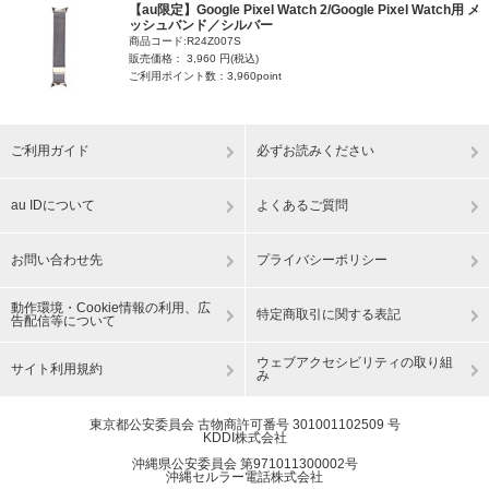
【au限定】Google Pixel Watch 2/Google Pixel Watch用 メ
ッシュバンド／シルバー
商品コード:R24Z007S
販売価格： 3,960 円(税込)
ご利用ポイント数：3,960point
ご利用ガイド
必ずお読みください
au IDについて
よくあるご質問
お問い合わせ先
プライバシーポリシー
動作環境・Cookie情報の利用、広
特定商取引に関する表記
告配信等について
ウェブアクセシビリティの取り組
サイト利用規約
み
東京都公安委員会 古物商許可番号 301001102509 号
KDDI株式会社
沖縄県公安委員会 第971011300002号
沖縄セルラー電話株式会社