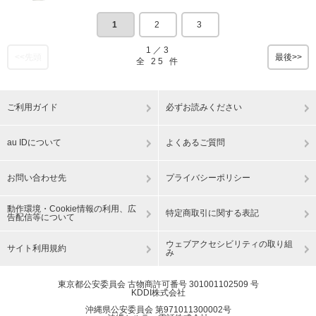
1
2
3
1
／
3
<<先頭
最後>>
全
25
件
ご利用ガイド
必ずお読みください
au IDについて
よくあるご質問
お問い合わせ先
プライバシーポリシー
動作環境・Cookie情報の利用、広
特定商取引に関する表記
告配信等について
ウェブアクセシビリティの取り組
サイト利用規約
み
東京都公安委員会 古物商許可番号 301001102509 号
KDDI株式会社
沖縄県公安委員会 第971011300002号