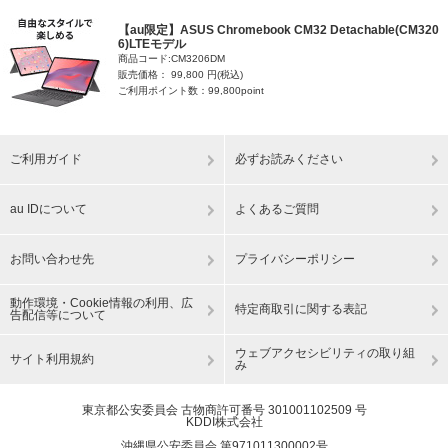
【au限定】ASUS Chromebook CM32 Detachable(CM320
6)LTEモデル
商品コード:CM3206DM
販売価格： 99,800 円(税込)
ご利用ポイント数：99,800point
ご利用ガイド
必ずお読みください
au IDについて
よくあるご質問
お問い合わせ先
プライバシーポリシー
動作環境・Cookie情報の利用、広
特定商取引に関する表記
告配信等について
ウェブアクセシビリティの取り組
サイト利用規約
み
東京都公安委員会 古物商許可番号 301001102509 号
KDDI株式会社
沖縄県公安委員会 第971011300002号