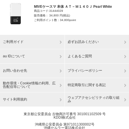
MIVEケースマ 本体 ＡＴ－Ｍ１４０Ｊ Pearl White
商品コード:31444029
販売価格： 34,800 円(税込)
ご利用ポイント数：34,800point
ご利用ガイド
必ずお読みください
au IDについて
よくあるご質問
お問い合わせ先
プライバシーポリシー
動作環境・Cookie情報の利用、広
特定商取引に関する表記
告配信等について
ウェブアクセシビリティの取り組
サイト利用規約
み
東京都公安委員会 古物商許可番号 301001102509 号
KDDI株式会社
沖縄県公安委員会 第971011300002号
沖縄セルラー電話株式会社