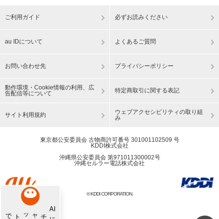
ご利用ガイド
必ずお読みください
au IDについて
よくあるご質問
お問い合わせ先
プライバシーポリシー
動作環境・Cookie情報の利用、広
特定商取引に関する表記
告配信等について
ウェブアクセシビリティの取り組
サイト利用規約
み
東京都公安委員会 古物商許可番号 301001102509 号
KDDI株式会社
沖縄県公安委員会 第971011300002号
沖縄セルラー電話株式会社
© KDDI CORPORATION.