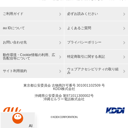
ご利用ガイド
必ずお読みください
au IDについて
よくあるご質問
お問い合わせ先
プライバシーポリシー
動作環境・Cookie情報の利用、広
特定商取引に関する表記
告配信等について
ウェブアクセシビリティの取り組
サイト利用規約
み
東京都公安委員会 古物商許可番号 301001102509 号
KDDI株式会社
沖縄県公安委員会 第971011300002号
沖縄セルラー電話株式会社
© KDDI CORPORATION.