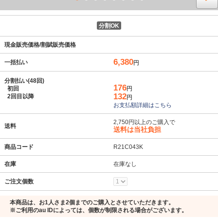
分割OK
現金販売価格/割賦販売価格
6,380
一括払い
円
分割払い(48回)
176
初回
円
132
2回目以降
円
お支払額詳細はこちら
2,750円以上のご購入で
送料
送料は当社負担
商品コード
R21C043K
在庫
在庫なし
ご注文個数
本商品は、お1人さま2個までのご購入とさせていただきます。
※ご利用のau IDによっては、個数が制限される場合がございます。