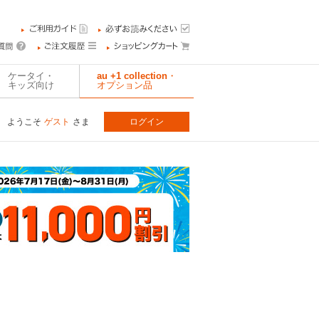
ケータイ・
au +1 collection・
キッズ向け
オプション品
ようこそ
ゲスト
さま
ログイン