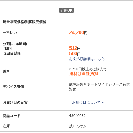
分割OK
現金販売価格/割賦販売価格
24,200
一括払い
円
分割払い(48回)
512
初回
円
504
2回目以降
円
お支払額詳細はこちら
2,750円以上のご購入で
送料
送料は当社負担
故障紛失サポートワイドシリーズ補償
デバイス補償
対象
お届け日の目安
お届け日について >
商品コード
43040582
在庫
残りわずか