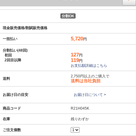
分割OK
現金販売価格/割賦販売価格
5,720
一括払い
円
分割払い(48回)
127
初回
円
119
2回目以降
円
お支払額詳細はこちら
2,750円以上のご購入で
送料
送料は当社負担
お届け日の目安
お届け日について >
商品コード
R21H045K
在庫
残りわずか
ご注文個数