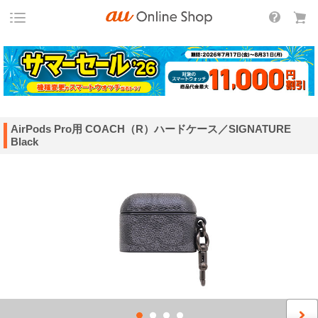
AirPods Pro用 COACH（R）ハードケース／SIGNATURE
Black