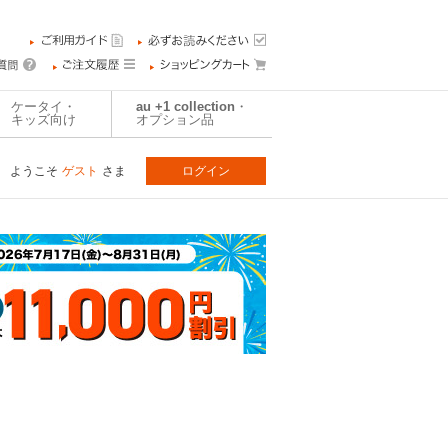
ケータイ・
au +1 collection・
キッズ向け
オプション品
ようこそ
ゲスト
さま
ログイン