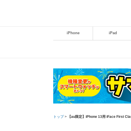
iPhone
iPad
トップ
>
【au限定】iPhone 13用 iFace Fir