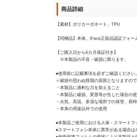
商品詳細
【素材】ポリカーボネート、TPU
【同梱品】本体、iFace正規品認証フォー
【ご購入日から6カ月保証付き】
※本製品の不良・破損に限ります。
●使用前に記載事項を必ずご確認ください
＜破損や思わぬ怪我の原因となりますので
・本製品に過剰な力を加えること
・本製品に破損、変形等が生じた場合の使
・火気、高温、多湿な場所での保管、長時
・本来の用途以外での使用
●本製品ご使用における人体・スマートフ
●スマートフォン本体に異常がある場合は
●画面保護フィルムの形状により本製品と