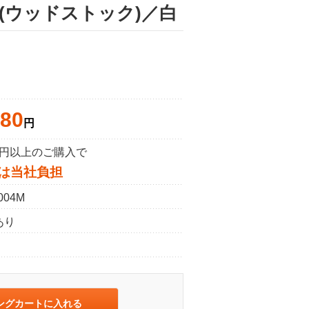
ーナッツ(ウッドストック)／白
180
円
50円以上のご購入で
は当社負担
004M
あり
ングカートに入れる