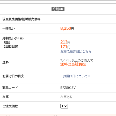
分割OK
現金販売価格/割賦販売価格
8,250
一括払い
円
分割払い(48回)
213
初回
円
171
2回目以降
円
お支払額詳細はこちら
2,750円以上のご購入で
送料
送料は当社負担
お届け日の目安
お届け日について >
商品コード
EFZS918V
在庫
在庫あり
ご注文個数