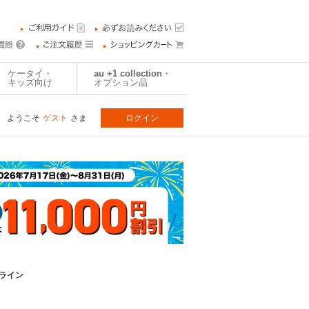
ケータイ・
au +1 collection・
キッズ向け
オプション品
ようこそ
ゲスト
さま
ログイン
ドライン