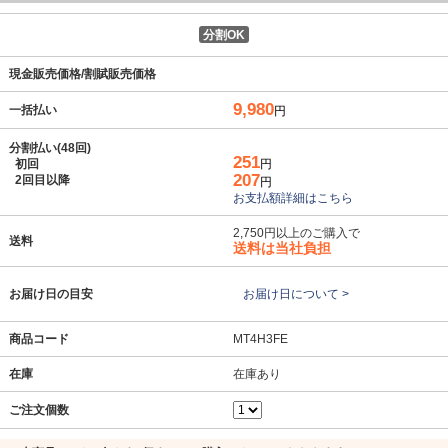
分割OK
現金販売価格/割賦販売価格
9,980
一括払い
円
分割払い(48回)
251
初回
円
207
2回目以降
円
お支払額詳細はこちら
2,750円以上のご購入で
送料
送料は当社負担
お届け日の目安
お届け日について >
商品コード
MT4H3FE
在庫
在庫あり
ご注文個数