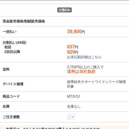
分割OK
現金販売価格/割賦販売価格
39,800
一括払い
円
分割払い(48回)
837
初回
円
829
2回目以降
円
お支払額詳細はこちら
2,750円以上のご購入で
送料
送料は当社負担
故障紛失サポートワイドシリーズ補償
デバイス補償
対象
商品コード
MTJV3J
在庫
在庫なし
ご注文個数