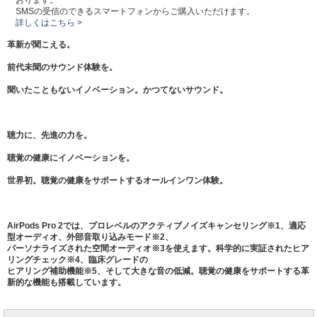
おります。
SMSの受信のできるスマートフォンからご購入いただけます。
詳しくはこちら >
革新が聞こえる。
前代未聞のサウンド体験を。
聞いたこともないイノベーション。かつてないサウンド。
聴力に、先進の力を。
聴覚の健康にイノベーションを。
世界初。聴覚の健康をサポートするオールインワン体験。
AirPods Pro 2では、プロレベルのアクティブノイズキャンセリング※1、適応
型オーディオ、外部音取り込みモード※2、
パーソナライズされた空間オーディオ※3を使えます。科学的に実証されたヒア
リングチェック※4、臨床グレードの
ヒアリング補助機能※5、そして大きな音の低減。聴覚の健康をサポートする革
新的な機能も搭載しています。