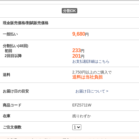
分割OK
現金販売価格/割賦販売価格
9,680
一括払い
円
分割払い(48回)
233
初回
円
201
2回目以降
円
お支払額詳細はこちら
2,750円以上のご購入で
送料
送料は当社負担
お届け日の目安
お届け日について >
商品コード
EFZS711W
在庫
残りわずか
ご注文個数