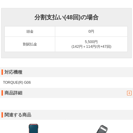
分割支払い(48回)の場合
頭金
0
円
5,500円
割賦払金
(142円＋114円/月×47回)
対応機種
TORQUE(R) G06
商品詳細
関連する商品