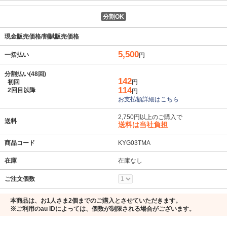
分割OK
現金販売価格/割賦販売価格
5,500
一括払い
円
分割払い(48回)
142
初回
円
114
2回目以降
円
お支払額詳細はこちら
2,750円以上のご購入で
送料
送料は当社負担
商品コード
KYG03TMA
在庫
在庫なし
ご注文個数
本商品は、お1人さま2個までのご購入とさせていただきます。
※ご利用のau IDによっては、個数が制限される場合がございます。