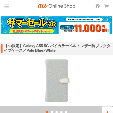
【au限定】Galaxy A55 5G バイカラーベルトレザー調ブックタ
イプケース／Pale Blue×White