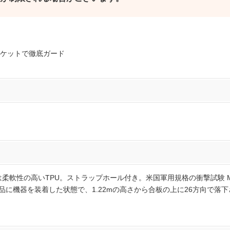
ケットで徹底ガード
性の高いTPU。ストラップホール付き。米国軍用規格の衝撃試験 MIL-STD
）本製品に機器を装着した状態で、1.22mの高さから合板の上に26方向で