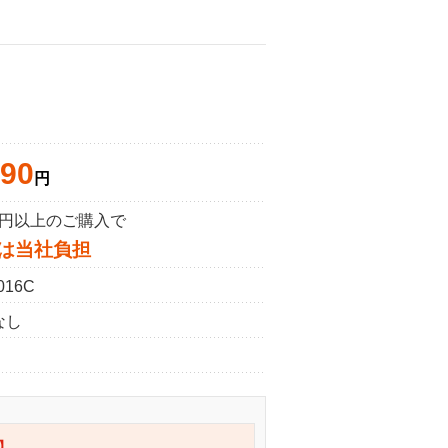
190
円
50円以上のご購入で
は当社負担
016C
なし
】