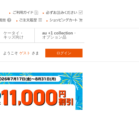
ケータイ・
au +1 collection・
キッズ向け
オプション品
ようこそ
ゲスト
さま
ログイン