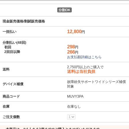
分割OK
現金販売価格/割賦販売価格
12,800
一括払い
円
分割払い(48回)
298
初回
円
266
2回目以降
円
お支払額詳細はこちら
2,750円以上のご購入で
送料
送料は当社負担
故障紛失サポートワイドシリーズ補償
デバイス補償
対象
商品コード
MUVY3PA
在庫
在庫なし
ご注文個数