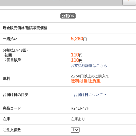
分割OK
現金販売価格/割賦販売価格
5,280
一括払い
円
分割払い(48回)
110
初回
円
110
2回目以降
円
お支払額詳細はこちら
2,750円以上のご購入で
送料
送料は当社負担
お届け日の目安
お届け日について >
商品コード
R24LR47F
在庫
在庫あり
ご注文個数