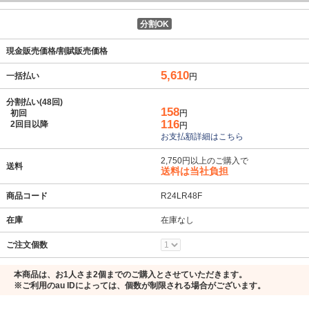
分割OK
現金販売価格/割賦販売価格
5,610
一括払い
円
分割払い(48回)
158
初回
円
116
2回目以降
円
お支払額詳細はこちら
2,750円以上のご購入で
送料
送料は当社負担
商品コード
R24LR48F
在庫
在庫なし
ご注文個数
本商品は、お1人さま2個までのご購入とさせていただきます。
※ご利用のau IDによっては、個数が制限される場合がございます。