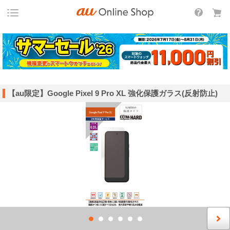
【au限定】Google Pixel 9 Pro XL 強化保護ガラス(反射防止)