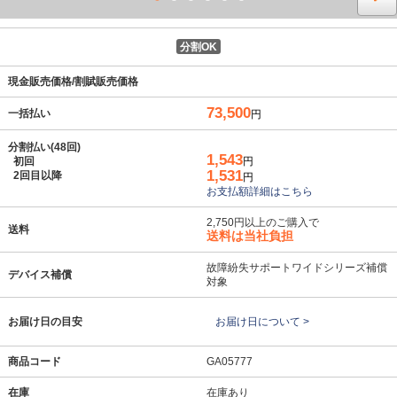
分割OK
現金販売価格/割賦販売価格
73,500
一括払い
円
分割払い(48回)
1,543
初回
円
1,531
2回目以降
円
お支払額詳細はこちら
2,750円以上のご購入で
送料
送料は当社負担
故障紛失サポートワイドシリーズ補償
デバイス補償
対象
お届け日の目安
お届け日について >
商品コード
GA05777
在庫
在庫あり