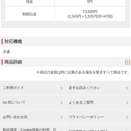
頭金
0
円
73,500円
割賦払金
(1,543円＋1,531円/月×47回)
対応機種
共通
商品詳細
※表記の金額は特に記載のある場合を除きすべて税込です。
ご利用ガイド
必ずお読みください
au IDについて
よくあるご質問
お問い合わせ先
プライバシーポリシー
動作環境・Cookie情報の利用、広