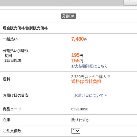
分割OK
現金販売価格/割賦販売価格
7,480
一括払い
円
分割払い(48回)
195
初回
円
155
2回目以降
円
お支払額詳細はこちら
2,750円以上のご購入で
送料
送料は当社負担
お届け日の目安
お届け日について >
商品コード
65918098
在庫
残りわずか
ご注文個数