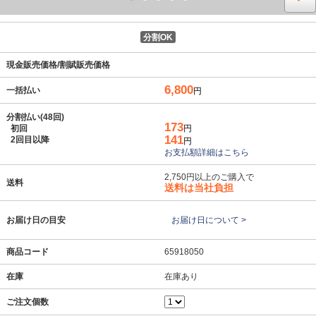
分割OK
現金販売価格/割賦販売価格
6,800
一括払い
円
分割払い(48回)
173
初回
円
141
2回目以降
円
お支払額詳細はこちら
2,750円以上のご購入で
送料
送料は当社負担
お届け日の目安
お届け日について >
商品コード
65918050
在庫
在庫あり
ご注文個数