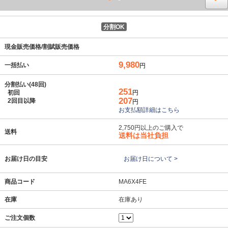
分割OK
現金販売価格/割賦販売価格
9,980
一括払い
円
分割払い(48回)
251
初回
円
207
2回目以降
円
お支払額詳細はこちら
2,750円以上のご購入で
送料
送料は当社負担
お届け日の目安
お届け日について >
商品コード
MA6X4FE
在庫
在庫あり
ご注文個数