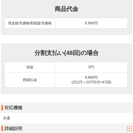
商品代金
現金販売価格/割賦販売価格
9,980円
分割支払い(48回)の場合
頭金
0
円
9,980円
割賦払金
(251円＋207円/月×47回)
対応機種
共通
詳細説明