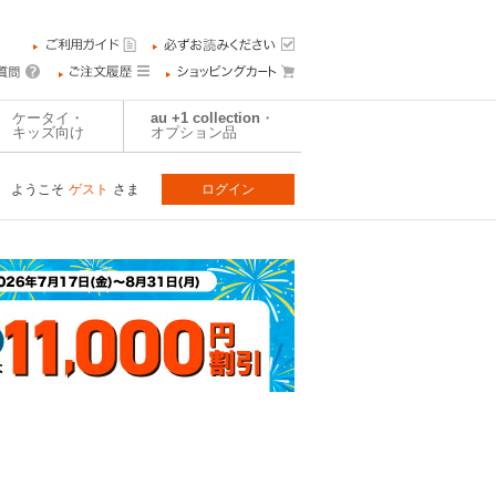
ケータイ・
au +1 collection・
キッズ向け
オプション品
ようこそ
ゲスト
さま
ログイン