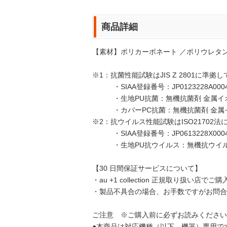
商品詳細
【素材】ポリカーボネート ／ポリウレタ
※1：抗菌性能試験はJIS Z 2801に準拠
・SIAA登録番号：JP0123228A000
・生地PU抗菌：無機抗菌剤 金属イオ
・カバーPC抗菌：無機抗菌剤 金属イ
※2：抗ウイルス性能試験はISO21702
・SIAA登録番号：JP0613228X000
・生地PU抗ウイルス：無機抗ウイルス
【30 日間保証サービスについて】
・au +1 collection 正規取り扱い店
・製品不具合の場合、お手数ですがお問合
ご注意 ※ご購入前に必ずお読みください
●本商品は対応機種（以下、機器）専用で