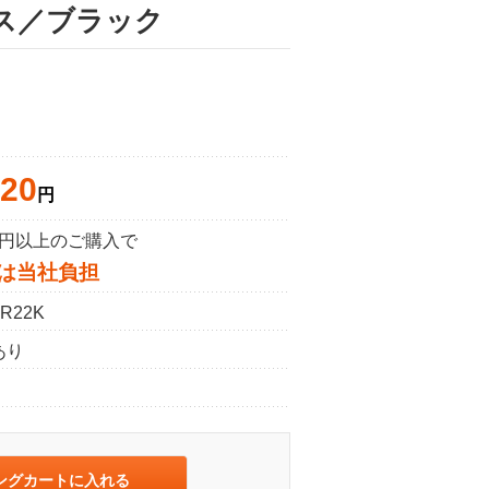
ース／ブラック
620
円
50円以上のご購入で
は当社負担
R22K
あり
ングカートに入れる