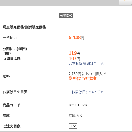
分割OK
現金販売価格/割賦販売価格
5,148
一括払い
円
分割払い(48回)
119
初回
円
107
2回目以降
円
お支払額詳細はこちら
2,750円以上のご購入で
送料
送料は当社負担
お届け日の目安
お届け日について >
商品コード
R25CR07K
在庫
在庫あり
ご注文個数