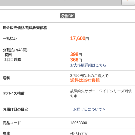
分割OK
現金販売価格/割賦販売価格
17,600
一括払い
円
分割払い(48回)
398
初回
円
366
2回目以降
円
お支払額詳細はこちら
2,750円以上のご購入で
送料
送料は当社負担
故障紛失サポートワイドシリーズ補償
デバイス補償
対象
お届け日の目安
お届け日について >
商品コード
18063300
在庫
残りわずか