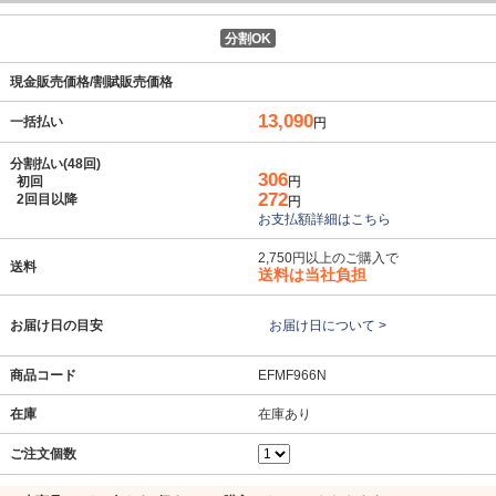
分割OK
現金販売価格/割賦販売価格
13,090
一括払い
円
分割払い(48回)
306
初回
円
272
2回目以降
円
お支払額詳細はこちら
2,750円以上のご購入で
送料
送料は当社負担
お届け日の目安
お届け日について >
商品コード
EFMF966N
在庫
在庫あり
ご注文個数