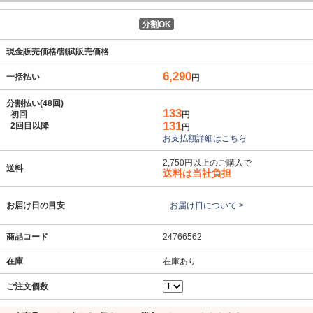
分割OK
現金販売価格/割賦販売価格
6,290
一括払い
円
分割払い(48回)
133
初回
円
131
2回目以降
円
お支払額詳細はこちら
2,750円以上のご購入で
送料
送料は当社負担
お届け日の目安
お届け日について >
商品コード
24766562
在庫
在庫あり
ご注文個数