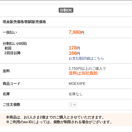
分割OK
現金販売価格/割賦販売価格
7,980
一括払い
円
分割払い(48回)
178
初回
円
166
2回目以降
円
お支払額詳細はこちら
2,750円以上のご購入で
送料
送料は当社負担
商品コード
MGEX4FE
在庫
在庫なし
ご注文個数
本商品は、お1人さま2個までのご購入とさせていただきます。
※ご利用のau IDによっては、個数が制限される場合がございます。